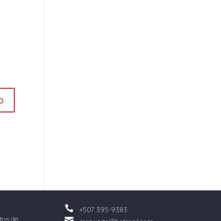

+507 395-9383
ltos de
